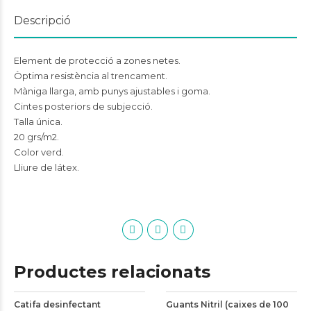
Descripció
Element de protecció a zones netes.
Òptima resistència al trencament.
Màniga llarga, amb punys ajustables i goma.
Cintes posteriors de subjecció.
Talla única.
20 grs/m2.
Color verd.
Lliure de látex.
Productes relacionats
Catifa desinfectant
Guants Nitril (caixes de 100