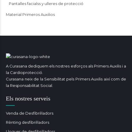
Pantalles facialss y ulleres de protecció
Material Primeros Auxilios
A Curasana dediquem els nostres esforços als Primers Auxilis i a
la Cardioprotecció.
Curasana neix de la Sensibilitat pels Primers Auxilis així com de
la Responsabilitat Social.
Els nostres serveis
Venda de Desfibril·ladors
Rènting desfibril·ladors
Lloguer de desfibril·ladors