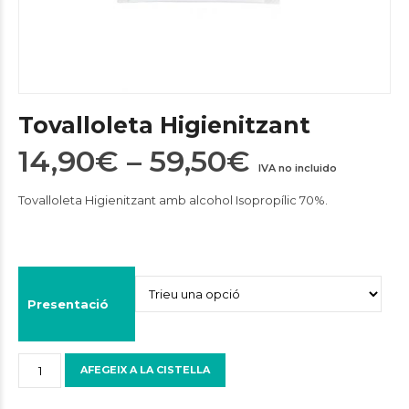
Tovalloleta Higienitzant
Interval
14,90
€
–
59,50
€
IVA no incluido
de
Tovalloleta Higienitzant amb alcohol Isopropílic 70%.
preus:
14,90€
a
59,50€
Presentació
quantitat
AFEGEIX A LA CISTELLA
de
Tovalloleta