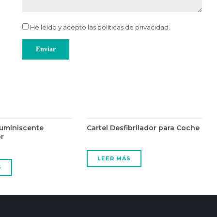
He leído y acepto las
políticas de privacidad
.
luminiscente
Cartel Desfibrilador para Coche
or
LEER MÁS
S