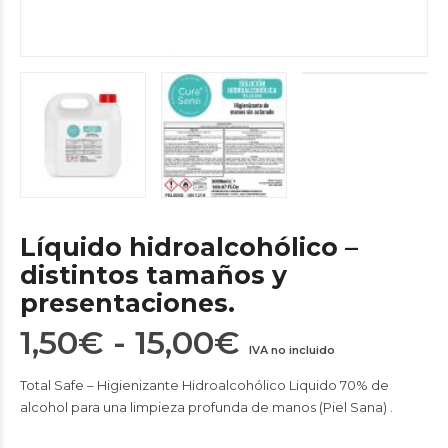
Líquido hidroalcohólico –
distintos tamaños y
presentaciones.
Rango
1,50
€
-
15,00
€
IVA no incluido
de
Total Safe – Higienizante Hidroalcohólico Liquido 70% de
precios:
alcohol para una limpieza profunda de manos (Piel Sana) .
desde