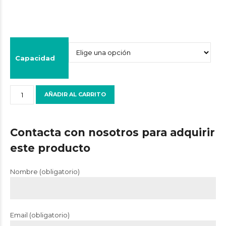
1,50€
hasta
15,00€
Capacidad
Líquido
AÑADIR AL CARRITO
hidroalcohólico
-
distintos
Contacta con nosotros para adquirir
tamaños
este producto
y
presentaciones.
cantidad
Nombre (obligatorio)
Email (obligatorio)